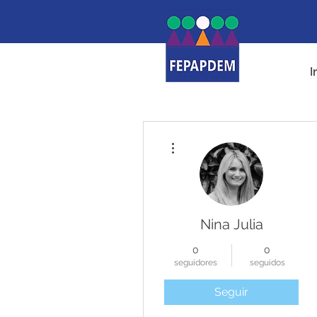
I
Más acciones
Nina Julia
0
0
seguidores
seguidos
Seguir