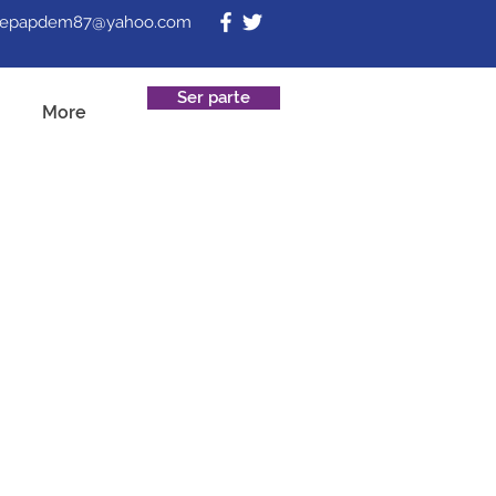
fepapdem87@yahoo.com
Ser parte
More