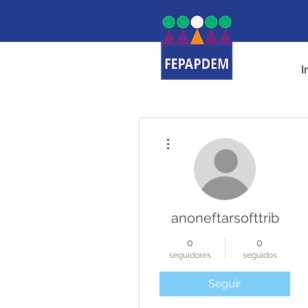
I
Más acciones
anoneftarsofttrib
0
0
seguidores
seguidos
Seguir