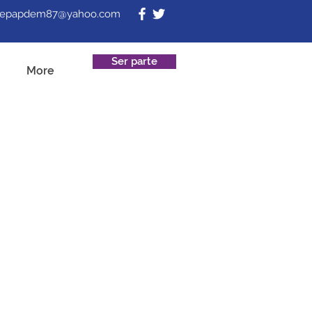
fepapdem87@yahoo.com
Ser parte
More