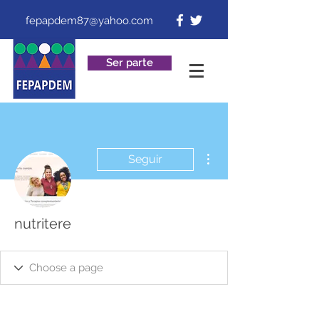
fepapdem87@yahoo.com
Ser parte
Más acciones
Seguir
nutritere