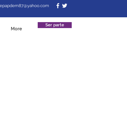
fepapdem87@yahoo.com
Ser parte
More