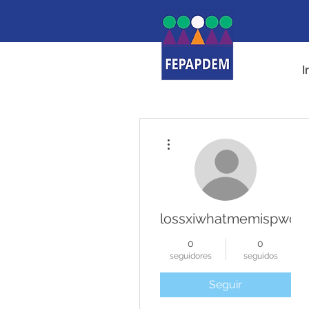
I
Más acciones
lossxiwhatmemispwor
0
0
seguidores
seguidos
Seguir