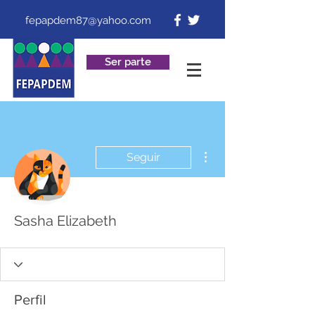
fepapdem87@yahoo.com
Ser parte
Más acciones
Seguir
Sasha Elizabeth
Perfil